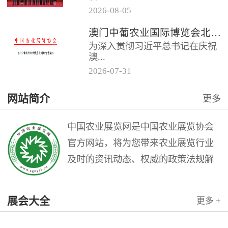
2026
-
08
-
05
门中葡商贸促进协会共同主办的
澳门中葡农业国际博览会北京推介会邀请函
“第二届澳门中葡农业国际博览会
为深入贯彻习近平总书记在庆祝
北京推介会”在全国农业展览馆
澳...
召...
2026
-
07
-
31
门回归祖国25周年大会上的重要
网站简介
更多
讲话精神，充分发挥澳门作为中
国与葡语国家商贸合作服务平台
的优...
中国农业展览网是中国农业展览协会
官方网站，将为您带来农业展览行业
及时的资讯动态、权威的政策法规解
读和理论指导，是广大农业展览从业
人员的业务交流平台。中国农业展览
展会大全
更多 +
网是中国农业展览协会与北京农展国
际传媒公司联袂打造的农业会展行业