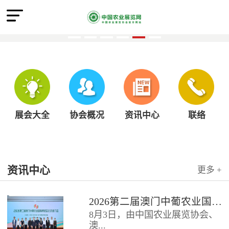
展会大全
协会概况
资讯中心
联络
资讯中心
更多 +
2026第二届澳门中葡农业国际博览会北京推介会圆满召开
8月3日，由中国农业展览协会、
澳...