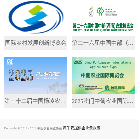
专业网站，提供了...
国际乡村发展创新博览会
第二十六届中国中部（湖南）农业博览会
第三十二届中国杨凌农业高新科技成果博览会
2025澳门中葡农业国际博览会
犀牛云提供企业云服务
Copyright © 2018 - 2019 中国农业展览协会