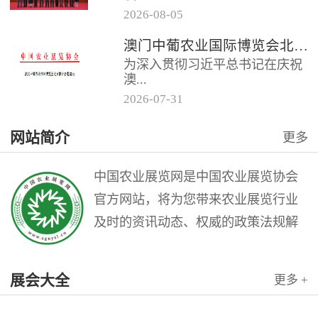
2026
-
08
-
05
门中葡商贸促进协会共同主办的
澳门中葡农业国际博览会北京推介会邀请函
“第二届澳门中葡农业国际博览会
为深入贯彻习近平总书记在庆祝
北京推介会”在全国农业展览馆
澳...
召...
2026
-
07
-
31
门回归祖国25周年大会上的重要
网站简介
更多
讲话精神，充分发挥澳门作为中
国与葡语国家商贸合作服务平台
的优...
中国农业展览网是中国农业展览协会
官方网站，将为您带来农业展览行业
及时的资讯动态、权威的政策法规解
读和理论指导，是广大农业展览从业
人员的业务交流平台。中国农业展览
展会大全
更多 +
网是中国农业展览协会与北京农展国
际传媒公司联袂打造的农业会展行业