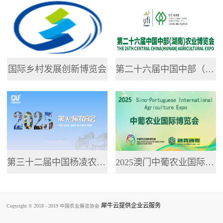
专业网站，提供了...
国际乡村发展创新博览会
第二十六届中国中部（湖南）农业博览会
第三十二届中国杨凌农业高新科技成果博览会
2025澳门中葡农业国际博览会
犀牛云提供企业云服务
Copyright © 2018 - 2019 中国农业展览协会