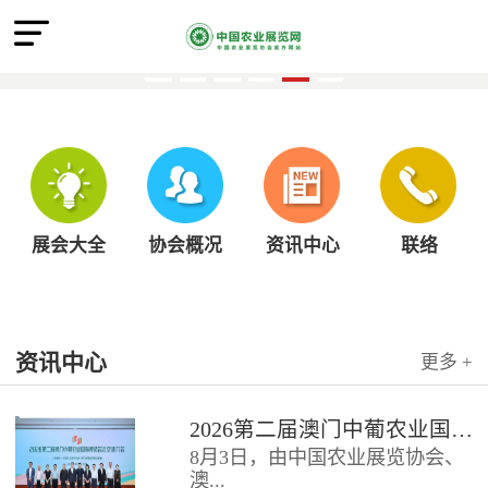
展会大全
协会概况
资讯中心
联络
资讯中心
更多 +
2026第二届澳门中葡农业国际博览会北京推介会圆满召开
8月3日，由中国农业展览协会、
澳...