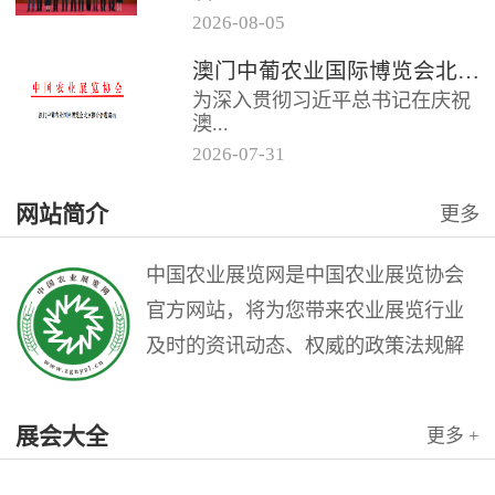
2026
-
08
-
05
门中葡商贸促进协会共同主办的
澳门中葡农业国际博览会北京推介会邀请函
“第二届澳门中葡农业国际博览会
为深入贯彻习近平总书记在庆祝
北京推介会”在全国农业展览馆
澳...
召...
2026
-
07
-
31
门回归祖国25周年大会上的重要
网站简介
更多
讲话精神，充分发挥澳门作为中
国与葡语国家商贸合作服务平台
的优...
中国农业展览网是中国农业展览协会
官方网站，将为您带来农业展览行业
及时的资讯动态、权威的政策法规解
读和理论指导，是广大农业展览从业
人员的业务交流平台。中国农业展览
展会大全
更多 +
网是中国农业展览协会与北京农展国
际传媒公司联袂打造的农业会展行业