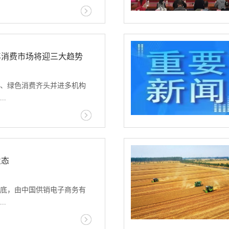
健康气象风险研究，发布花
联合国家文物局绘制全国重
全面振兴有关情况，并答记
一张图”。2024年，中国气
业农村部副部长张兴旺介绍
在内蒙古、辽宁等7省（自治
农村经济运行的基本情况。过去
6年消费市场将迎三大趋势
源普查和区划试点。2025
收官之年。各级农业农村部门
、广西等10省（自治区、直
总书记关于“三农”工作的重
市为试点单位，增加9种试点
、绿色消费齐头并进多机构
神，贯彻落实党中央、国务
完善相关技术规范、标准和
..
用“千万工程”经验，扎实有
气候资源普查和区划试点工
和农业强国建设重点工作，
业种植结构和农业生产布
稳中有进、稳中向好的势
2026年农业气候资源普查和
业机构近期发布的报告显
”各项目标任务顺利完成，为
各地科学利用气候资源、优
费市场迎来差异化的体验服务诉
发展提供了基础支撑。主要
、科学减轻农业气象灾害等
费开支增加、绿色消费兴起三
业态
：第一，粮食生产再获丰
：新华社
中外主要厂商正大力布局线
供给充裕。深入实施新一轮千
费体验，增强与消费者的情
动，粮食生产克服了局地干
5年底，由中国供销电子商务有
求或激发消费新潜能多份近期
利天气，产量达到了14298
..
，情绪消费和“悦己”消费观
斤，再创历史新高，连续两年稳
势。上海市青少年研究中心
上。我知道，这里有很多朋友对