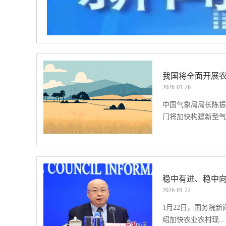
加主
，以
出一
我国将全面开展
要指
2026
-
01
-
26
进高
中国气象局局长陈振林
门将加快构建新型气.
象为农服务体系，全
区划。陈振林在当天
会议上说，2026
位提升气象服务质效
2026
-
01
-
22
务体系，全面开展农
1月22日，国务院
升城市运行、交通运
绍加快农业农村现...
金融保险等气象服务