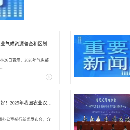
美及加勒比地区124项，增长21.57%。同时，欧美等
俄罗斯参办展项目数量稳居前三位。报告显示，2025
从各行业出国展项目数量来看，机械、交通运输物流
农业气候资源普查和区划
五金工具等贴近终端市场的行业参展热度显著提升，新
势。此外，中国赴境外不同国家参展办展的行业呈现
26日表示，2026年气象部
局德国、美国、俄罗斯...
..
面开展农业气候资源普查和
开幕的2026年全国气象工作
年气象部门坚持需求牵引，全方
稳中有进、稳中向好！2025年我国农业农村经济运行基本情况→
。加快构建新型气象为农服
业气候资源普查和区划。提
新闻办公室举行新闻发布会，介
输、能源安全、数字经济、
质效。做好新一轮全国风光