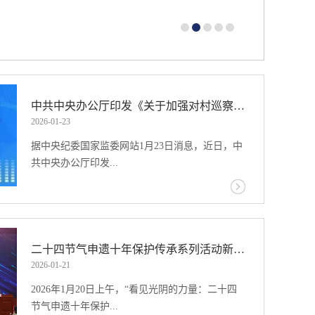
传统市场仍保持稳定吸引力，2025年中国赴德国、美国、
年中国出国参办展的专业展项目和企业数量双双提升。
、纺织服装及皮革制品三大行业稳居前三位，消费品、
中共中央办公厅印发《关于加强对村巡察工作的意见》，中央巡视工作领导小组办公室负责人答记者问
能源、医疗保健、汽车零配件等行业引领出海新趋
2026
-
01
-
23
差异化布局。机械、五金工具等行业展会项目，重点布
据中央纪委国家监委网站1月23日消息，近日，中
共中央办公厅印发...
了《关于加强对村巡察工作的意见》（以下简称
《意见》）。为使各级党组织和广大党员干部更
好学习贯彻《意见》，中央巡视工作领导小组办
二十四节气申遗十年保护传承系列活动新闻通气会在京召开
公室负责人就《意见》制定和贯彻落实等问题，
2026
-
01
-
21
回答了记者提问。问：请介绍一下制定《意见》
2026年1月20日上午，“看见光阴的力量：二十四
的背景和意义。答：以习近平同志为核心的党中
节气申遗十年保护...
央高度重视巡视巡察工作，对推进市县巡察向基