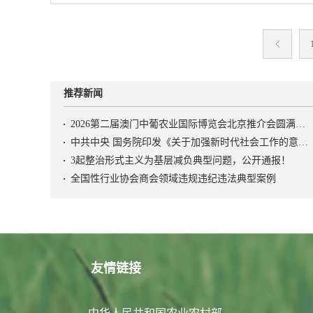
等机构发布的《202
“三农”工作非常关注
脱贫地区农副产品网
示，多数年轻人选择
万亿斤是来之不易的
超600亿元。新的
球咨询公司罗兰贝格
固，大豆产量达到20
特色产业发展态势，
国行业趋势报告》指
万吨以上。畜牧业发
活力。创新施策、精
竞争的焦点已从“争
综合调控，全国能繁
发展，是推进乡村全
“触达人群”升级为
推荐新闻
奶牛产业纾困取得积
化的重要内容。当前
变得比以往更加成熟
公布的数据，2025
不少现实问题。诸如
品本身，而是追求情
2026第二届澳门中葡农业国际博览会北京推介会圆满召开
万吨、比上年增长4
小规模、分散化经营
决方案。艾媒咨询的
中共中央 国务院印发《关于加强新时代社会工作的意见》
肉蛋奶、果菜茶和水
场竞争力不强；有的
绪消费市场规模预计达
3起整治形式主义为基层减负典型问题，公开通报！
全国农产品质量安全
低，一些乡村特色产
突破4.5万亿元。尼
全国性行业协会商会领域违规违纪违法典型案例
98%。可以说，在
链，与乡村旅游、文
2026：中国消费者
多、质量好。第二，
的要素保障不足，发
中国消费市场将呈现
展，牢牢守住了不发
共服务配套不足，制
多元”的核心特征。
线。2025年是过
发展；有的品牌建设
琦表示：“中国消费
如始抓好防止返贫致
乏有效的品牌培育和
偏好从‘外在消费’转
累计识别帮扶超过7
场占有率不高；等等
友情链接
关’成为消费新驱动
返贫致贫风险，脱贫
对性地找到解决办法
性并行的双轨新常态
住房安全和饮水安全
产业竞争力。立足资
区主席倪以理等专家