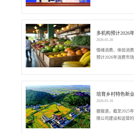
发电资源普查。深化
粉浓度等预报产品。
代化，扎实推进乡村
点文保单位气象风险“
者问。发布会上，农
象局联合农业农村部
2025年我国农业
多机构预计202
区）开展农业气候资
的一年是“十四五”
2026
-
01
-
20
年，新增天津、浙江
深入学习贯彻习近平
辖市）及河北省唐山
情绪消费、体验消费
要论述和重要指示精
作物，进一步建立和
预计2026年消费市场.
院决策部署，学习运
实施方案，利用农业
力推进乡村全面振兴
作成果，调整优化农
农业农村发展保持了
局。业内专家认为，
将迎三大趋势多家行
头，全年和“十四五
区划全面开展，将为
示，2026年，消
推动经济社会高质量
化农业生产结构布局
求提升、“悦己”消
培育乡村特色新
体现在以下几个方面
提供有力支撑。来源
大趋势。与此同时，
2026
-
01
-
16
收，“菜篮子”产品
下渠道，提升综合消
亿斤粮食产能提升行
据报道，截至202
感联结。“悦己”诉
旱、洪涝、连阴雨等不
限公司建设和运营的.
发布的机构报告指出
亿斤、增产168亿
念逐渐成为消费新趋
定在1.4万亿斤以