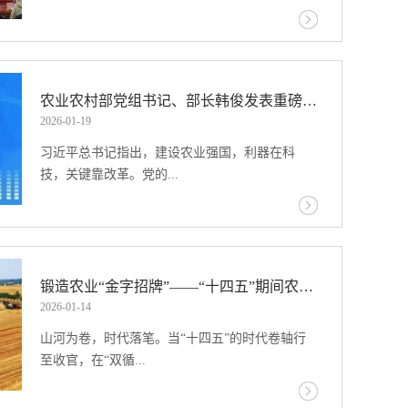
层延伸、加强对村巡察作出一系列重要部署，要
求强化对村（社区）巡察，促进解决基层问题和
传承系列活动新闻通气会”在中国农业博物馆召
群众身边问题，巩固党的执政基础。2024年修订
开。会上，中国农业博物馆馆长、二十四节气保
的《中国共产党巡视工作条例》首次把村（社
护传承联盟副理事长何斌介绍了二十四节气申遗
农业农村部党组书记、部长韩俊发表重磅文章
区）党组织纳入县级党委巡察范围，《中央巡视
成功十年来的主要保护传承工作情况。中国农业
2026
-
01
-
19
工作规划（2023—2027年）》明确要求加强对村
博物馆农业历史研究部主任付娟介绍了2026年二
（社区）巡察，二十届中央纪委二次、三次、四
习近平总书记指出，建设农业强国，利器在科
十四节气保护传承活动计划。会议由中国农业博
次、五次全会都对推进对村巡察作出部署，2024
技，关键靠改革。党的...
物馆副馆长宋代强同志主持。2006年，“农历二十
年11月中央巡视工作领导小组召开对村巡察工作
四节气”被列入国家非物质文化遗产保护名录。
推进座谈会。各地区加强组织领导，细化监督重
2016年11月30日，“二十四节气——中国人通过观
点，创新方式方法，推动对村巡察工作取得明显
二十届四中全会对强化企业科技创新主体地位，
察太阳周年运动而形成的时间知识体系及其实践”
成效，但总体发展还不平衡，需要通过制度建设
推动科技创新和产业创新深度融合作出战略部
成功入选联合国教科文组织人类非物质文化遗产
进一步规范和深化。《意见》的出台，有利于推
署。农业科技领军企业是突破关键核心技术、发
锻造农业“金字招牌”——“十四五”期间农业品牌建设综述
代表作名录。今年，是二十四节气项目入选国家
动各级党组织进一步贯彻落实党中央关于巡视巡
展农业新质生产力的主力军。我们要深入学习贯
2026
-
01
-
14
非遗二十年、人类非遗十年的重要节点。近年
察工作的部署要求，破解实践中存在的重点难点
彻习近平总书记重要指示精神，认真贯彻落实党
来，中国农业博物馆作为二十四节气保护传承工
山河为卷，时代落笔。当“十四五”的时代卷轴行
问题，促进对村巡察工作高质量发展。问：请您
的二十届四中全会精神，进一步开拓思路，创新
作的牵头单位，联合中国民俗学会、相关代表性
至收官，在“双循...
谈谈起草《意见》的总体考虑。答：《意见》制
制度机制，加大政策支持力度，下大功夫培育农
社区及有关单位，谋划开展了一系列扎实深入、
定过程中，坚持问题导向和目标导向相结合、顶
业科技领军企业，强化农业企业科技创新主体地
富有成效的保护传承工作，通过构建政府主导、