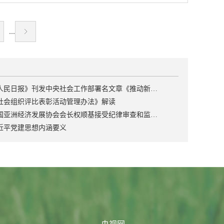
层设计和因地制宜相结合、总结经验和创新发展
位，推进企业主导的产学研深度融合，为实现高
专业机构支撑、社会力量协同的多方联动工作机
环”新发展格局的浪潮中，农业品牌已然乘势破
相结合，注重政治性、实践性、指导性和可操作
水平农业科技自立自强、加快建设农业强国提供
制，搭建研究交流与传播推广两大支撑平台，聚
局、硕果盈枝。一粒粒源自云南的“保山小粒咖
性，注意把握以下5个方面。一是突出政治要求。
有力支撑。一、深刻认识大力培育农业科技领军
...
焦资源保护、活态传承与融合转化三项重点任
啡”萃中国风物之韵叩响世界之门；一颗颗扎根黄
以习近平新时代中国特色社会主义思想为指导，
企业的重要性紧迫性党中央、国务院高度重视农
务，推动节气保护工作取得扎实成效，节气实践
土高原的陕西“洛川苹果”，承黄土高原之厚远销
坚守政治巡察职能定位，坚决贯彻党中央关于巡
业科技创新。习近平总书记对加快培育壮大科技
不断深入，社会传播效能显著提升，创意转化活
海外八方，品牌赋能之下，农业强国的铿锵步履
视巡察工作、“三农”工作和基层治理工作部署要
领军企业作出一系列重要指示，强调，推动企业
力蓬勃迸发。经过多方共同努力、持续发力，二
愈发坚实。农业强,品牌必须强。习近平总书记高
求。二是总结实践经验。总结提炼各地加强对村
主导的产学研融通创新；要发挥企业出题者作
十四节气系统性保护取得阶段性成果，社会共识
度重视农业品牌建设，多次作出重要指示，明确
巡察的有效做法，注重与已有制度规定有机衔
用，推进重点项目协同和研发活动一体化，加快
《人民日报》刊发中央社会工作部署名文章《推动新时代社会工作高质量发展 坚定不移走中国特色社会主义社会治理之路》
广泛凝聚，保护传承效果显著，有效推动二十四
提出“要做好‘特’字文章，加快培育优势特色产
接、相互贯通。三是明确规范主体。考虑村党组
构建龙头企业牵头、高校院所支撑、各创新主体
社会组织评比表彰活动管理办法》解读
节气时间智慧浸润融入当代生活，彰显时代价
业，打造高品质、有口碑的农业‘金字招牌’”“要强
织为县级党委巡察对象，《意见》主要针对县级
相互协同的创新联合体，发展高效强大的共性技
中国亚洲经济发展协会会长权顺基接受纪律审查和监察调查
值，焕发时代生机。本次新闻通气会正式拉开
龙头、补链条、兴业态、树品牌，推动乡村产业
党委及其巡察机构作出规定，同时就加强工作指
术供给体系，提高科技成果转移转化成效；发挥
近平党建思想内涵要义
2026年二十四节气保护传承系列活动序幕。付娟
全链条升级，增强市场竞争力和可持续发展能
导对省、...
新型举国体制优势，整合各级各类优势科研资
表示，接下来将以四季变化为线索，开展“打开中
力”。“十四五”以来，中央一号文件多次部署推动
源，强化企业科技创新主体地位，构建梯次分
国的春天”全国联动活动、二十四节气游园会、农
农业品牌建设，2025年中共中央、国务院先后印
明、分工协作、适度竞争的农业科技创新体系。
耕文明国际学术研讨会、二十四节气工作年会暨
发《乡村全面振兴规划(2024—2027年)》《加快建
党的二十届四中全会审议通过《中共中央关于制
申遗成功十年总结会等重点活动，以展览展示、
设农业强国规划(2024—2035年)》等文件，对农业
定国民经济和社会发展第十五个五年规划的建
短视频传播、线上互动、科普研学、地标农产品
品牌建设作出顶层设计。近年来，农业农村部深
议》对“加快高水平科技自立自强，引领发展新质
推介等丰富多样的形式持续开展保护传承活动。
入贯彻落实习近平总书记关于“三农”工作的重要
生产力”作出全面安排，强调，强化企业科技创新
二十四节气保护传承社区、二十四节气保护传承
论述和重要指示精神，按照党中央、国务院决策
主体地位，推动创新资源向企业集聚，支持企业