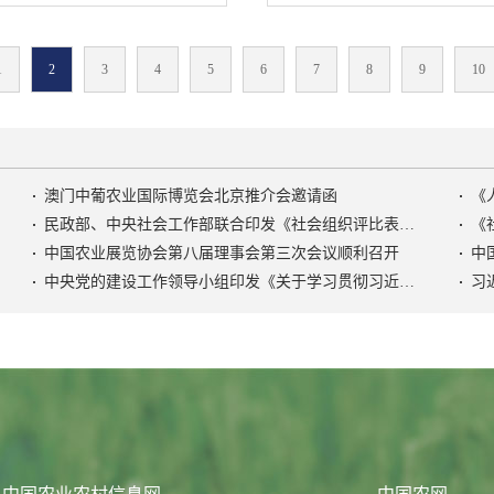
5 Z世代情绪消费报告》显
，粮食产量能够两年达到1.4
络销售平台，累计成交额已
通过消费缓解焦虑情绪。全
。大豆油料扩种成果持续巩
销售方式改变了不少地区的乡村
近期发布的《预见2026：中
1
2
3
4
5
6
7
8
9
10
91万吨，连续4年稳定在2000
激发了乡村特色产业的发展
出，中国消费品与零售行业
展平稳向好，推进生猪产能
准发力，推动乡村特色产业
夺份额”转向“创造意义”，从
母猪存栏量高位回调，肉牛
面振兴、加快农业农村现代
“经营生命周期价值”。消费者正
极进展。据国家统计局最新
，乡村特色产业发展还存在
和理性，他们不再满足于商
年猪牛羊禽肉产量达到了10072
，有的乡村特色产业仍处于
绪共鸣、身份认同与生活解
澳门中葡农业国际博览会北京推介会邀请函
.2%。棉糖胶产能稳步提升，
状态，产品附加值不高，市
数据也显示，2026年中国情
民政部、中央社会工作部联合印发《社会组织评比表彰活动管理办法》
《
产品供应充足、种类多样。
产业链条短，融合发展程度
2.72万亿元，预计2029年将
中国农业展览协会第八届理事会第三次会议顺利召开
例行监测合格率达到了
业缺乏精深加工和延伸产业
尔森IQ近日发布的《通往
中央党的建设工作领导小组印发《关于学习贯彻习近平党建思想的通知》
习
“菜篮子”供应方面量足、种类
化创意等产业融合不够；有
趋势洞察》指出，预计2026年
脱贫攻坚成果持续巩固拓
展基础薄弱，基础设施和公
“稳中有进、代际分化、需求
生规模性返贫致贫这一底
约了产业转型升级和可持续
尼尔森IQ中国区首席客户官骆
渡期最后一年，各地各部门慎终
滞后，市场开拓能力弱，缺
者正在发生显著转变，其消费
贫各项工作，到去年年底，
推广机制，产品知名度和市
向‘内在自我’投资，‘与我相
00万监测对象，并稳定消除其
。上述这些问题都需要有针
的核心，市场呈现出理性与感
人口义务教育、基本医疗、
。培育壮大龙头企业，提升
。”美国麦肯锡咨询公司中国
保障水平持续提高。产业就
源禀赋和产业基础，制定科
撰文指出，客户心理诉求、