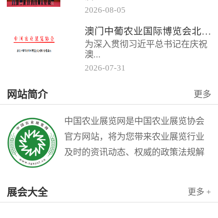
2026
-
08
-
05
门中葡商贸促进协会共同主办的
澳门中葡农业国际博览会北京推介会邀请函
“第二届澳门中葡农业国际博览会
为深入贯彻习近平总书记在庆祝
北京推介会”在全国农业展览馆
澳...
召...
2026
-
07
-
31
门回归祖国25周年大会上的重要
网站简介
更多
讲话精神，充分发挥澳门作为中
国与葡语国家商贸合作服务平台
的优...
中国农业展览网是中国农业展览协会
官方网站，将为您带来农业展览行业
及时的资讯动态、权威的政策法规解
读和理论指导，是广大农业展览从业
人员的业务交流平台。中国农业展览
展会大全
更多 +
网是中国农业展览协会与北京农展国
际传媒公司联袂打造的农业会展行业