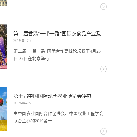
乡村振兴的战略选择。2019年农业农村部一号文
件强调，要大力推进农产品区域公用品牌、企业
展有限公司承办的“2019上海•全国优质农产品博览
品牌、农产品品牌建设，打造高品质、有口碑的
会”（简称2019CAF上海农博会）将于2019年5月
农业“金字招牌”。中国农业品牌目录制度建设，
10日-12日在上海光大会展中心举办。本届展会以
第二届香港“一带一路”国际农食品产业及贸易高峰论坛将办
是依据相关评价标准分类遴选国家级农业品牌形
“绿色、特色、品质、品牌”为主题，以“展示成
2019
-
04
-
25
成目录、并对目录品牌进行推介、管理和保护的
果、推动交流、促进交易”为办展宗旨，搭建高水
制度安排。作为一个农业生产大国，我国农业品
第二届“一带一路”国际合作高峰论坛将于4月25
平的交流合作平台，旨在加强产销衔接，推进农
牌目录制度的建立，十分必要。中国农产品市场
日-27日在北京举行...
业品牌创建，满足市场消费需求，促进农民增收
协会会长张玉香讲话原农业部党组成员、中国农
与精准扶贫，推动我国农业绿色发展、创新升
产品市场协会会长张玉香指出，按照农业农村部
级。展会预计展示面积2万平米，展商600余家，
总体部署和市场与信息化司的具体指导，根据目
。紧随其后，香港“一带一路”国际食品展期间，
专业观众10000人，普通消费者60000人。同期还
录制度建立工作的总体安排，由中国农产品市场
也将举办第二届“一带一路”农食品产业及贸易高
将举办农产品与农业推介会、采购商对接会。
协会牵头联合中国农村杂志社等单位共同推动农
峰论坛。京港呼应，共同谋划“一带一路”新机
第十届中国国际现代农业博览会将办
业品牌目录制度建设工作，组建专家委员会和相
遇。香港“一带一路”国际食品展是香港社会爱
2019
-
04
-
25
关办事机构。将面向全社会公开征集“2019首批农
国、爱港的有识之士积极响应国家号召，大力贯
由中国农业国际合作促进会、中国农业工程学会
产品区域公用品牌”，通过中国农产品市场与农业
彻落实中央“一带一路”倡议的具体行动。食品展
联合主办的2019第十...
品牌网、中国农村网等网站加强信息互动反馈。
由中国农业展览协会、香港一带一路食品贸易协
品牌目录公告的正式发布和征集工作的启动，有
会联合主办，将于2019年6月11日-13日在香港亚