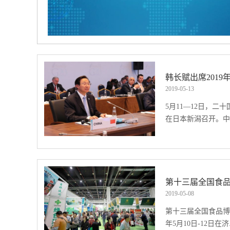
2021年5月20日，世界三大食品展之一、一年一度的世界食品全产业链大会——
海浦东新国际博览中心圆满闭幕，再次用行业实力与专业水平解释了它能
L China跻身世界三甲的秘诀是什么呢？从SIAL China 2021现场，我
韩长赋出席201
、B2B商贸特性。这三大法宝是助力SIAL China成为世界三大食品展
2019
-
05
-
13
”，我们就不得不提每年SIAL China现场举办的 ...
5月11—12日，二
在日本新潟召开。中.
国农业农村部部长韩
部长会议主题是“面
——新的问题与良好
第十三届全国食
值链，倡议农业食品
2019
-
05
-
08
提升。 韩长赋倡议
第十三届全国食品博
安全，加强政策交流
年5月10日-12日在济.
提升粮食生产能力；