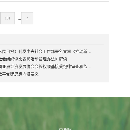
利于推进农业高质量发展；有利于集聚农业品牌
洲国际博览馆举办，同期还将举办第二届“一带一
届中国国际现代农业博览会（CIMAE 2019），将
建设力量，搭建品牌合作交流平台，大力推进品
路”农食品产业及贸易高峰论坛、“一带一路”火辣
于4月27日至29日在北京·中国国际展览中心召
牌创建；有助于推动市场主体以品牌为引领，优
厨艺挑战赛、一带一路茶文化展示评比、香港“一
...
101
开。展会为期3天，展示面积6万平米，超过2000
化品种、提升品质、引领消费，提升农业供给体
带一路”中国白酒巡礼、香港“一带一路”优质米品
家企业参展，预计50000余人次海内外观众将亲临
系的质量和效率；有助于推动创造大批优质农产
鉴展、国际咖啡荟萃、葡萄酒品鉴会等特色活
现场，共襄农业行业盛宴。本届博览会以“科技驱
品品牌，推动我国农业由数量优势向品牌优势转
动。本届展会设六大主题展区，分别为：农产
动、创新发展”为主题，设立现代农业成就展区、
变；有助于推动市场主体以品牌为引领，化解无
品、食品及饮品、酒类、清真食品、食品及餐饮
智慧农业、精准农业展区、农业航空展区、种子
效低端供给和中高端供给不足问题，切实将资源
连锁、食品设备以及专业服务、设备和投资等，
《人民日报》刊发中央社会工作部署名文章《推动新时代社会工作高质量发展 坚定不移走中国特色社会主义社会治理之路》
苗木展区、设施农业展区、农药及化肥展区、农
优势转化为产业优势和市场优势。中国农产品市
将为“一带一路”沿线国家农业和食品业搭建“一站
社会组织评比表彰活动管理办法》解读
业机械等八大展示专区，并结合各类专业会议论
场协会副会长兼秘书长沈镇昭发布公告中国农产
式”商贸对接和投资合作平台。2018首届香港“一
中国亚洲经济发展协会会长权顺基接受纪律审查和监察调查
坛等高规格同期活动，为参展企业搭建交流合作
品市场协会副会长兼秘书长沈镇昭在发布会上介
带一路”国际食品展展出面积达11000多平方米，
近平党建思想内涵要义
优质平台，助力我国现代农业创新发展。
绍，为...
共计350个展位，来自37个国家和地区的285家企
业和6000多名专业买家参展；展会同期举办了首
届“一带一路”农食品产业及贸易高峰论坛，格鲁
吉亚王子和柬埔寨、阿尔巴尼亚、菲律宾、立陶
宛、津巴布韦等国的农业及贸易部长就本国农食
品产业的现况、发展以及面临的机遇和挑战发表
了精彩演讲，并针对国际农食品行业的市场和投
资需求及“一带一路”政策下的双边和多边合作进