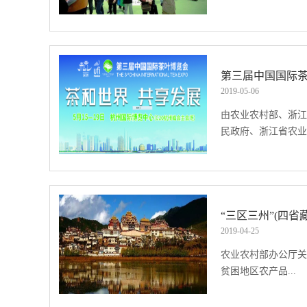
展重大农业科研攻关
援助和教育培训，促
南国际会展中心隆重
业投资和贸易往来，
业协会、中国国际贸
营商环境，为企业
山东中贸国际经济贸
第三届中国国际
韩长赋在发言中表示
集团主办，吸引了近
2019
-
05
-
06
费、贸易大国。中国
参会。 展会还将同
在内的各国农业交流
由农业农村部、浙江
活动，将从市场、品
和农业服务进口，与
民政府、浙江省农业.
求、互联网新环境等
界农业发展。 韩
难、铺货难、动销难
就发展农村电商、开
行的解决方案，帮助
促进农村创新创业及
农村厅、浙江省供销
流。 农业农村部副
中国国际茶叶博览会将于
杭州举行。今年茶博
发展”，展示展销总
2019
-
04
-
25
国茶成就展区、扶贫
农业农村部办公厅关于
展区、科技展区、创
贫困地区农产品...
质茶叶销售区。其中
新中国成立70年来