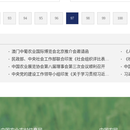
别是深度贫困地区茶产品；
四川省农业农村厅、云南省
本地区茶产业发展成就，展
治区农业农村厅：为打好精
展区，展销“一带一路”沿线
93
94
95
96
97
98
99
100
帮扶“三区三州”贫困地区特
及其它相关产品；科技展
城，建立长期稳定的产销关
保健、茶美容、茶食品等茶
部办公厅关于做好2019年贫
销茶器具、茶包装、茶服
接工作的通知》（农办市
、茶+互联网、茶书画等；机
我部定于今年5月底在云南省迪
包装、茶机械、茶设备等生
澳门中葡农业国际博览会北京推介会邀请函
“三区三州”（四省藏区）贫
叶销售区，销售优质茶产
民政部、中央社会工作部联合印发《社会组织评比表彰活动管理办法》
《
接活动。现将有关事项通知
幕式、茶博会特别节目、中
中国农业展览协会第八届理事会第三次会议顺利召开
间：5月31日至6月1日（5
部长会议暨农业经贸论坛、“西
中央党的建设工作领导小组印发《关于学习贯彻习近平党建思想的通知》
习
）地点：云南省迪庆藏族自治州
茶业国际高峰论坛、第三届国
广场二、活动内容（一）展
当代中国茶文化发展论坛、
（四省藏区）贫困地区特色优
究所所长研讨会、第二届茶乡旅
行“三区三州”（四省藏区）
产业T20峰会等重大活动。同
推介活动；（三）组织产销
茶企将开展系列品牌茶叶推
。三、主办、承办单位主
市将组织茶休闲、文化、体
南省人民政府承办：云南省
人民政府、中国农产品市场