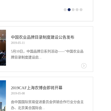
农民合作社、种植大户等新型农业
台，提供真诚完善的优质服务。哈
出，主要有4大优势01场馆亮点·
中国农业品牌目录制度建设公告发布
余个国家和地区的品牌产品参展，
2019
-
05
-
11
最多，行业人士最为集中的专业型
5月10日，中国品牌日系列活动——“中国农业品
综合性平台。展会展出肥料、特肥、农
牌目录制度建设启...
动发布会”在全国农业展览馆召开。中国农产品市
场协会向全国发布中国农业品牌目录制度建设公
告。农业农村部市场与信息化司司长唐珂致辞农
2019CAF上海农博会即将开幕
业农村部市场与信息化司司长唐珂表示，当前我
2019
-
05
-
08
国农业农村经济进入高质量发展的新阶段，“质量
由中国国际贸易促进委员会供销合作行业分会主
兴农、绿色兴农、品牌强农”已经成为转变农业发
办、北京美合国际会...
展方式、加快脱贫攻坚、提升农业竞争力和实现