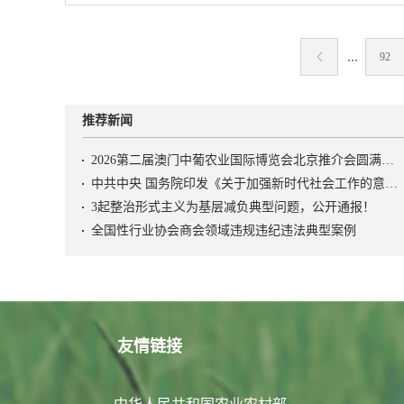
区，展销贫困地区特
产销对接活动的通知
省级综合展区，展示
农业农村厅、西藏自
销品牌茶产品；国际
...
92
准脱贫攻坚战，重点
国家的茶产品、咖啡
色优质农产品出村进
区，展销茶饮料、茶
系，根据《农业农村
产品；创意展区，展
推荐新闻
困地区农产品产销对
饰、茶空间、茶设计
〔2019〕4号），
械包装展区，展销茶
2026第二届澳门中葡农业国际博览会北京推介会圆满召开
庆州香格里拉市举办
产用品用具；优质茶
中共中央 国务院印发《关于加强新时代社会工作的意见》
困地区农产品产销对
品。展会期间举办开
3起整治形式主义为基层减负典型问题，公开通报！
如下。一、时间地点时
国-中东欧国家农业
全国性行业协会商会领域违规违纪违法典型案例
月29—30日布展
湖论茶”第三届中国
香格里拉市民族体育
际茶咖对话、第三届
示展销“三区三州”
2019全球茶叶研
质农产品；（二）举
游发展大会、中国茶
贫困地区品牌农产品
期，各茶叶主产省及
对接贸易洽谈并签约
友情链接
介活动，主办地杭州
办：农业农村部、云
验等系列专题活动。
农业农村厅、迪庆州