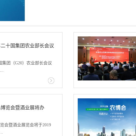
SIAL China国际
跻身世界三甲的原因。
们能总结出三个关键词：创新
9年二十国集团农业部长会议
之一的制胜秘诀。提到第一
十国集团（G20）农业部长会议
..
长赋出席会议。此次G20农业
向农业食品领域可持续发展
做法”，重点聚焦农业食品价
品博览会暨酒业展将办
产业升级、品质改善和价值
G20成员，携手维护世界粮食
览会暨酒业展览会将于2019
协作，帮助发展中国家巩固
..
促进农业科技创新，联合开