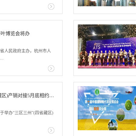
，加强对发展中国家的技术
进新技术应用推广；扩大农
举办。展会由山东省食品工
秉持平等互利的精神，优化
易促进委员会济南市分会、
开展合作创造良好条件。
易发展促进中心、中贸科技
茶叶博览会将办
，中国是农产品生产、消
1200家国内外知名企业参展
将进一步加强与包括G20成员
期举办“全国经销商成长论坛”
合作，继续扩大优质农产品
省人民政府主办，杭州市人
牌、资源转化率、客户需
各国共享发展机会，促进世
..
方面针对食品酒水企业招商
长赋还应会议组织方安排，
、管理难等问题提出切实可
展农民手机应用技能培训、
经销商创新成长。
共同抗击非洲猪瘟等发言交
合作社联合会承办的第三届
部长屈冬玉参加会议。
2019年5月15日-19日在
会的主题是“茶和世界，共享
“三区三州”(四省藏区)产销对接5月底相约香格里拉
面积约7万平方米，主要包括
展区、省级综合展区、国际
举办“三区三州”(四省藏区)
意展区、机械包装展区和优
，国茶成就展区，集中展示
我国茶产业发展成就；扶贫展