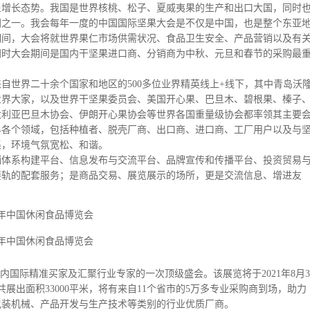
呈增长态势。我国是世界核桃、松子、夏威夷果的生产和出口大国，同时
国之一。我会每年一度的中国国际坚果大会是不仅是中国，也是整个东亚
期间，大会将就世界果仁市场供需状况、食品卫生安全、产品营销以及有
同时大会期间是国内干坚果进口商、分销商为中秋、元旦和春节的采购最
自世界二十余个国家和地区的500多位业界精英线上+线下，其中青岛沃
业界大家，以及世界干坚果委员会、美国开心果、巴旦木、碧根果、榛子
大利亚巴旦木协会、伊朗开心果协会等世界各国重量级协会都率领其主要
界各个领域，包括种植者、脱壳厂商、出口商、进口商、工厂用户以及与
集，环境气氛宽松、和谐。
销体系构建平台、信息发布与交流平台、品牌宣传和传播平台、投资贸易
接轨的配套服务；是商品交易、展览展示的场所，更是交流信息、增进友
国内国际精准买家及汇聚行业专家的一次顶级盛会。该展览将于2021年8月3
展出面积33000平米，将有来自11个省市的5万多专业采购商到场，助力
包装机械、产品开发与生产技术等类别的行业优质厂商。