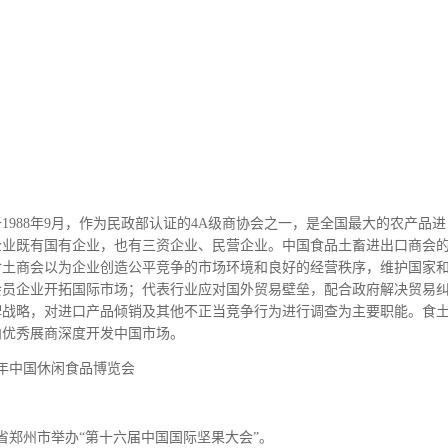
988年9月，作为民政部认证的4A级商协会之一，是全国最大的农产品进
员企业既有国有企业，也有三资企业、民营企业。中国食品土畜进出口商会
食土商会以为企业创造公平竞争的市场环境和良好的经营秩序，维护国家
会员企业开拓国际市场；代表行业应对国外贸易壁垒，配合政府解决贸易
牌战略，对进口产品倾销及其他不正当竞争行为进行调查为主要职能。食
内优秀展商深度开发中国市场。
南省郑州市举办“第十六届中国国际坚果大会”。