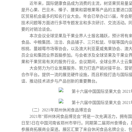
近年来，国际健康食品成为消费的主流，树坚果贸易量
是开心果、巴旦木、榛子、腰果和碧根果等产品的主要进口
区贸易机会最多的知名行业大会。年会已举办过15届，年会
技术问题等方面进行多项专题发言和多次研讨、交流活动。
要的对销洽谈会。
本次会议全球坚果及干果业界人士报名踊跃，预计将有来
食品、中粮集团、洽洽、良品铺子、三只松鼠、华联等国内
核桃、蔓越莓市场等协会，以及澳大利亚夏威夷果协会、澳
员企业和集团业界首脑参加。与会者涉及全球坚果及干果业
果和干果贸易有关的服务行业。会议期间，全球业界人士云
大会努力为行业发展服务、努力打造产销对接平台、营
合作平台。提供一流的展览硬件设施，而且积极打造与国际
谊、推动技术进步与产品创新的重要舞台。
（二）2021年郑州休闲食品博览会
2021年“郑州休闲食品博览会”将是一次充满活力，拥有
日至5日在中国河南省郑州市举行。同期第二届郑州食博会，共
参展商拓展商业渠道。展区汇聚了来自休闲食品名牌企业、