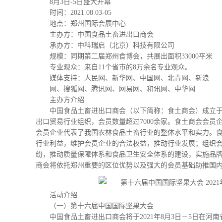
8月3日-5日盛大开幕
时间：2021.08.03-05
地点：郑州国际会展中心
主办方：中国食品土畜进出口商会
承办方：中科瑞启（北京）科技有限公司
规模：同期第二届郑州食博会，共展出面积33000平米
专业观众：来自11个省市的8万余名专业观众。
媒体支持：人民网、新华网、中国网、北青网、新浪
网、搜狐网、腾讯网、网易网、和讯网、中华网
主办方介绍
中国食品土畜进出口商会（以下简称：食土商会）成立于1
出口贸易行业组织，会员数量超过7000余家。食土商会会
会员企业代表了我国农林食品土畜行业的整体水平和实力。
行业利益，维护会员企业的合法权益，推动行业发展；组织
纷，推动质量保障体系和食品卫生安全体系的建设，实施品
商会将依托郑州重要的区位优势以及强大的会员基础助推国
活动介绍
（一）第十六届中国国际坚果大会
中国食品土畜进出口商会将于2021年8月3日－5日在河