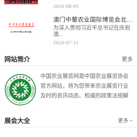
2026
-
08
-
05
门中葡商贸促进协会共同主办的
澳门中葡农业国际博览会北京推介会邀请函
“第二届澳门中葡农业国际博览会
为深入贯彻习近平总书记在庆祝
北京推介会”在全国农业展览馆
澳...
召...
2026
-
07
-
31
门回归祖国25周年大会上的重要
网站简介
更多
讲话精神，充分发挥澳门作为中
国与葡语国家商贸合作服务平台
的优...
中国农业展览网是中国农业展览协会
官方网站，将为您带来农业展览行业
及时的资讯动态、权威的政策法规解
读和理论指导，是广大农业展览从业
人员的业务交流平台。中国农业展览
展会大全
更多 +
网是中国农业展览协会与北京农展国
际传媒公司联袂打造的农业会展行业