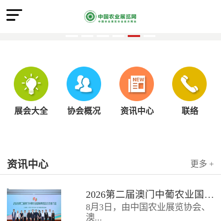
展会大全
协会概况
资讯中心
联络
资讯中心
更多 +
2026第二届澳门中葡农业国际博览会北京推介会圆满召开
8月3日，由中国农业展览协会、
澳...