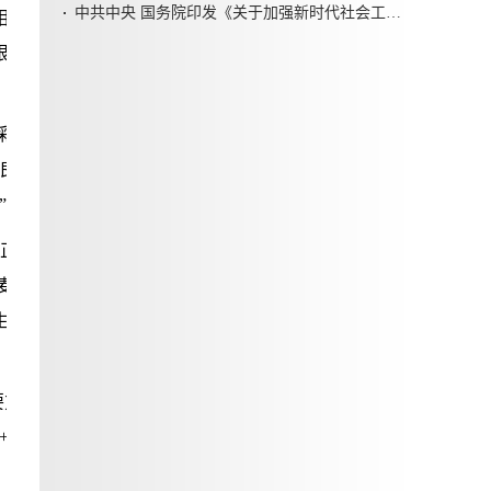
中共中央 国务院印发《关于加强新时代社会工作的意见》
相关负责人参加签
限公司、五寨县道
亩彩色小麦示范基地
道良田农业股份有限
”项目。
西正道良田农业股份
品种700亩，近
生产经验，奠定了
要方向，此次“千亩
+功能性产品开发”