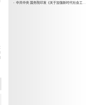
司
中共中央 国务院印发《关于加强新时代社会工作的意见》
农
。
收
和
国
篇