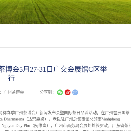
州茶博会5月27-31日广交会展馆C区举
行
：
广州茶博会
分享到：
会（简称春季广州茶博会）新闻发布会暨国际茶日品茗活动，在广州琶洲国茶
 Dharmasena（达玛森娜），老挝驻广州总领事馆总领事Vanhpheng
 Nguyen Duy Phu（阮维富），广州市商务局会展处处长罗政，广东省茶