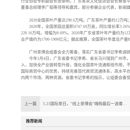
行业协会专职副会长张黎明，广东省茶文化促进会会长蔡金
董事总经理李广韬等领导和嘉宾，部分参展企业代表，新闻
2020全国茶叶产量达298.6万吨，广东茶叶产量约12万
2020年，全国茶园总面积4747.69万亩，同比增长率3.
220.16万吨，增幅为8.69%。2020年广东省茶叶年产量约为1
业产值约为1700-1900亿元；据此推算，全国茶叶年度总产量约
广州茶博会组委会全力筹备，落实广东省委书记李希调研
今年1月4日，广东省委书记李希、省长马兴瑞到广州市
入，加快全产业链转型升级，强化全国茶叶流通枢纽作用，
国际商贸中心的优势，持续完善现代商贸流通体系，高水平
内两个市场、两种资源。省委书记李希的指示，让组委会备
上一篇
5.21国际茶日，“线上茶博会”嗨购最后一波春茶！
推荐新闻