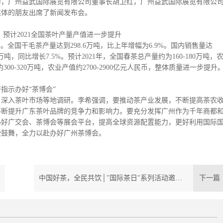
华，广州益武国际展览有限公司董事长胡卫红，广州益武国际展览有限公
媒体的朋友出席了新闻发布会。
吨；预计2021全国茶叶产量产值进一步提升
26%。全国干毛茶产量达到298.6万吨，比上年增幅为6.9%。国内销售量达
2万吨，同比增长7.5%。预计2021年，全国春茶总产量约为160-180万吨，
300-320万吨，农业产值约2700-2900亿元人民币，整体质量进一步提升
指示办好“茶博会”
，深入茶叶市场等地调研。李希强调，要推动茶产业发展，不断提高茶农
不断提升广东茶叶品牌的竞争力和影响力。要充分发挥广州作为千年商都
办好广交会、茶博会等展会平台，提高全球资源配置能力，更好利用国际
受鼓舞，全力以赴办好广州茶博会。
中国好茶，全民共饮│"国际茶日"系列活动邀您共享茶界盛事！
下一