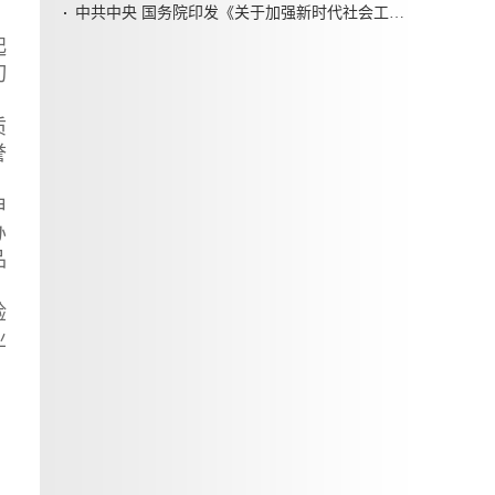
中共中央 国务院印发《关于加强新时代社会工作的意见》
起
切
质
誉
申
办
品
验
业