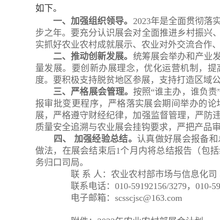
如下。
一、加强组织领导。
2023年是全面贯彻
步之年。要充分认识展会对全面推进乡村振兴
实抓好农业农村成就展示、农业对外交流合作
二、推动创新发展。
统筹展会举办和产业
量发展。要创新办展理念，优化运营机制，提
度。要积极支持脱贫地区参展，支持打造区域
三、严格展会管理。
按照“谁主办，谁负责
报审批变更程序，严格落实展会期间举办的论
展，严格遵守财经纪律，加强监督管理，严防
质量安全追溯与农业展会挂钩要求，严把产品
四、 加强经验总结。
认真做好展会报备和
做法，在展会结束后1个月内将总结报告（包
务归口司局。
联 系 人：农业农村部市场与信息化司 
联系电话：010-59192156/3279，010-5
电子邮箱：scsscjsc@163.com