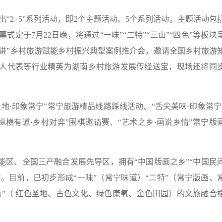
“2+5”系列活动，即2个主题活动、5个系列活动。主题活动包
定于7月22日晚，将通过“一味”“二特”“三山”“四色”等板块
长开讲”乡村旅游赋能乡村振兴典型案例推介会，邀请全国乡村旅游
人代表等行业精英为湖南乡村旅游发展传经送宝，现场还将同
印象常宁”常宁旅游精品线路踩线活动、“舌尖美味·印象常宁
纵横有道·乡村对弈”围棋邀请赛、“艺术之乡·画说乡情”常宁版
、全国三产融合发展先导区，拥有“中国版画之乡”“中国民
誉。目前，已初步形成“一味”（常宁味道）“二特”（常宁版画、
色”（ 红色圣地、古色文化、绿色康氧、金色田园）的文旅融合