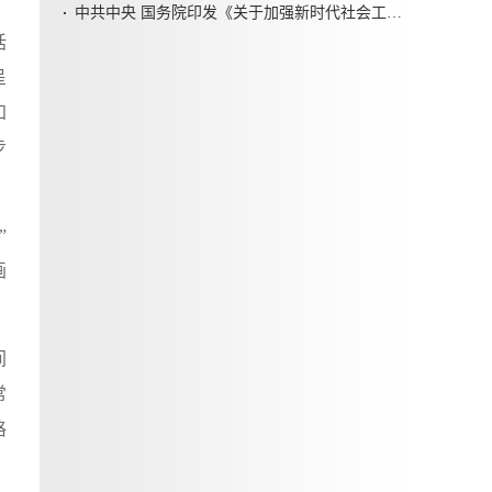
中共中央 国务院印发《关于加强新时代社会工作的意见》
括
呈
知
步
”
画
间
常
格