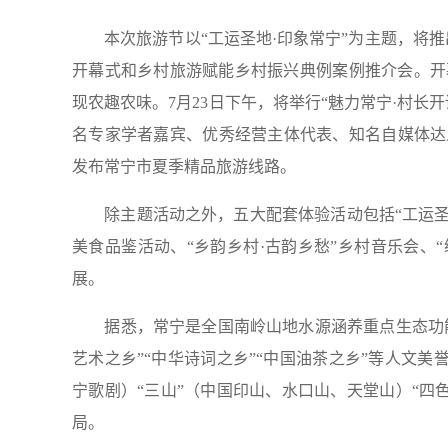
本次旅游节以“工运圣地·印象常宁”为主题，将推出
开幕式和乡村旅游赋能乡村振兴典例案例推介会。开幕式
现农趣农味。7月23日下午，将举行“魅力常宁·村
名专家学者嘉宾、优秀经营主体代表、知名自媒体达
发布常宁市夏季精品旅游线路。
除主题活动之外，五大配套体验活动包括“工运圣地·
美食品鉴活动、“乡韵乡村·古韵乡愁”乡村音乐会、“
展。
据悉，常宁是全国南岭山地水源涵养重点生态功能区
艺术之乡”“中华诗词之乡”“中国油茶之乡”等人文美
宁歌剧）“三山”（中国印山、水口山、天堂山）“四
局。