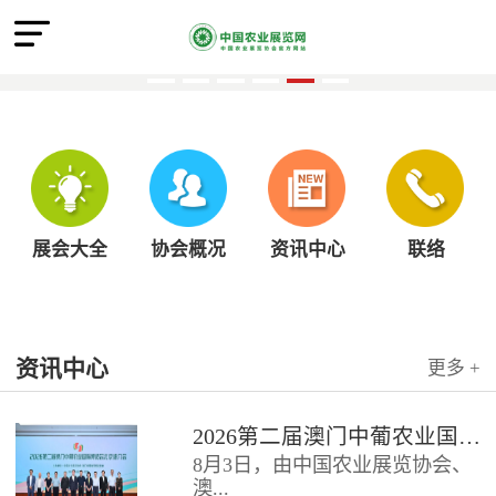
展会大全
协会概况
资讯中心
联络
资讯中心
更多 +
2026第二届澳门中葡农业国际博览会北京推介会圆满召开
8月3日，由中国农业展览协会、
澳...