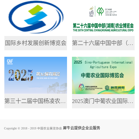
专业网站，提供了...
国际乡村发展创新博览会
第二十六届中国中部（湖南）农业博览会
第三十二届中国杨凌农业高新科技成果博览会
2025澳门中葡农业国际博览会
犀牛云提供企业云服务
Copyright © 2018 - 2019 中国农业展览协会