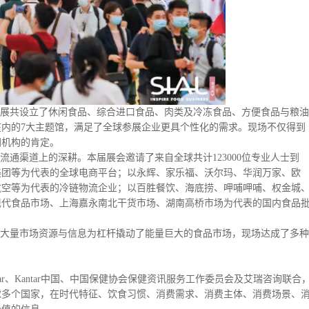
际食品展共设立了休闲食品、综合进口食品、肉类及冷冻食品、方便食品与粮油
内的7大主题馆，满足了全球参展企业更具个性化的需求。现场不仅得到
团机构的肯定。
食品流通渠道上的深耕。本届展会邀请了来自全球共计123000位专业人士到
美团等为代表的全球电商平台；以永辉、家乐福、沃尔玛、华润万家、欧
航空等为代表的冷链物流企业；以百胜餐饮、海底捞、呷哺呷哺、权金城
现代食品市场、上海嘉永南北干货市场、湖南高桥市场为代表的国内食品
来的全球大量市场资源与信息为杠杆撬动了能量巨大的食品市场，现场达成了多种
C、Kantar、Kantar中国、中国保健协会保健资讯服务工作委员会及艾瑞咨询联合
全球多个国家，在时代特征、饮食习惯、消费需求、消费主体、消费场景、