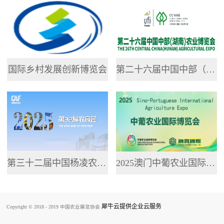
专业网站，提供了...
国际乡村发展创新博览会
第二十六届中国中部（湖南）农业博览会
第三十二届中国杨凌农业高新科技成果博览会
2025澳门中葡农业国际博览会
犀牛云提供企业云服务
Copyright © 2018 - 2019 中国农业展览协会