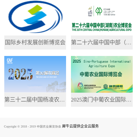
专业网站，提供了...
国际乡村发展创新博览会
第二十六届中国中部（湖南）农业博览会
第三十二届中国杨凌农业高新科技成果博览会
2025澳门中葡农业国际博览会
犀牛云提供企业云服务
Copyright © 2018 - 2019 中国农业展览协会