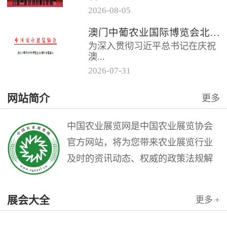
2026
-
08
-
05
门中葡商贸促进协会共同主办的
澳门中葡农业国际博览会北京推介会邀请函
“第二届澳门中葡农业国际博览会
为深入贯彻习近平总书记在庆祝
北京推介会”在全国农业展览馆
澳...
召...
2026
-
07
-
31
门回归祖国25周年大会上的重要
网站简介
更多
讲话精神，充分发挥澳门作为中
国与葡语国家商贸合作服务平台
的优...
中国农业展览网是中国农业展览协会
官方网站，将为您带来农业展览行业
及时的资讯动态、权威的政策法规解
读和理论指导，是广大农业展览从业
人员的业务交流平台。中国农业展览
展会大全
更多 +
网是中国农业展览协会与北京农展国
际传媒公司联袂打造的农业会展行业