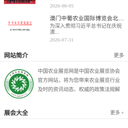
2026
-
08
-
05
门中葡商贸促进协会共同主办的
澳门中葡农业国际博览会北京推介会邀请函
“第二届澳门中葡农业国际博览会
为深入贯彻习近平总书记在庆祝
北京推介会”在全国农业展览馆
澳...
召...
2026
-
07
-
31
门回归祖国25周年大会上的重要
网站简介
更多
讲话精神，充分发挥澳门作为中
国与葡语国家商贸合作服务平台
的优...
中国农业展览网是中国农业展览协会
官方网站，将为您带来农业展览行业
及时的资讯动态、权威的政策法规解
读和理论指导，是广大农业展览从业
人员的业务交流平台。中国农业展览
展会大全
更多 +
网是中国农业展览协会与北京农展国
际传媒公司联袂打造的农业会展行业