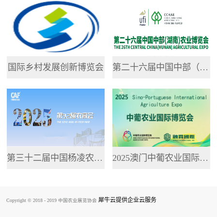
专业网站，提供了...
国际乡村发展创新博览会
第二十六届中国中部（湖南）农业博览会
第三十二届中国杨凌农业高新科技成果博览会
2025澳门中葡农业国际博览会
犀牛云提供企业云服务
Copyright © 2018 - 2019 中国农业展览协会