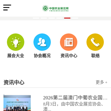
展会大全
协会概况
资讯中心
联络
资讯中心
更多 +
2026第二届澳门中葡农业国际博览会北京推介会圆满召开
8月3日，由中国农业展览协会、
澳...