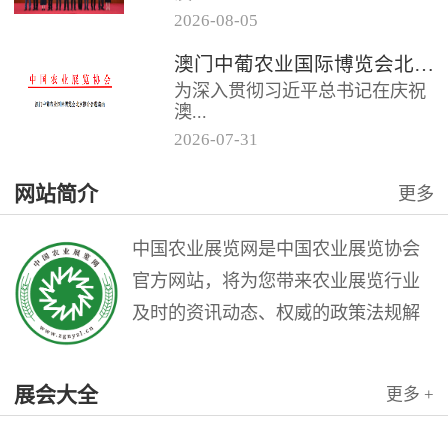
2026
-
08
-
05
门中葡商贸促进协会共同主办的
澳门中葡农业国际博览会北京推介会邀请函
“第二届澳门中葡农业国际博览会
为深入贯彻习近平总书记在庆祝
北京推介会”在全国农业展览馆
澳...
召...
2026
-
07
-
31
门回归祖国25周年大会上的重要
网站简介
更多
讲话精神，充分发挥澳门作为中
国与葡语国家商贸合作服务平台
的优...
中国农业展览网是中国农业展览协会
官方网站，将为您带来农业展览行业
及时的资讯动态、权威的政策法规解
读和理论指导，是广大农业展览从业
人员的业务交流平台。中国农业展览
展会大全
更多 +
网是中国农业展览协会与北京农展国
际传媒公司联袂打造的农业会展行业