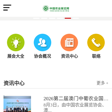
展会大全
协会概况
资讯中心
联络
资讯中心
更多 +
2026第二届澳门中葡农业国际博览会北京推介会圆满召开
8月3日，由中国农业展览协会、
澳...