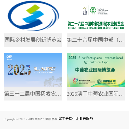
专业网站，提供了...
国际乡村发展创新博览会
第二十六届中国中部（湖南）农业博览会
第三十二届中国杨凌农业高新科技成果博览会
2025澳门中葡农业国际博览会
犀牛云提供企业云服务
Copyright © 2018 - 2019 中国农业展览协会