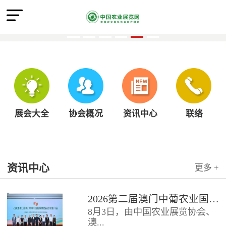
展会大全
协会概况
资讯中心
联络
资讯中心
更多 +
2026第二届澳门中葡农业国际博览会北京推介会圆满召开
8月3日，由中国农业展览协会、
澳...