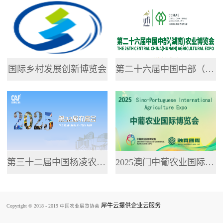
专业网站，提供了...
国际乡村发展创新博览会
第二十六届中国中部（湖南）农业博览会
第三十二届中国杨凌农业高新科技成果博览会
2025澳门中葡农业国际博览会
犀牛云提供企业云服务
Copyright © 2018 - 2019 中国农业展览协会