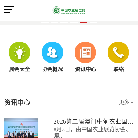
展会大全
协会概况
资讯中心
联络
资讯中心
更多 +
2026第二届澳门中葡农业国际博览会北京推介会圆满召开
8月3日，由中国农业展览协会、
澳...