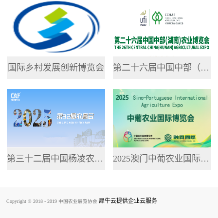
专业网站，提供了...
国际乡村发展创新博览会
第二十六届中国中部（湖南）农业博览会
第三十二届中国杨凌农业高新科技成果博览会
2025澳门中葡农业国际博览会
犀牛云提供企业云服务
Copyright © 2018 - 2019 中国农业展览协会