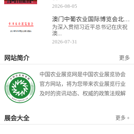
2026
-
08
-
05
门中葡商贸促进协会共同主办的
澳门中葡农业国际博览会北京推介会邀请函
“第二届澳门中葡农业国际博览会
为深入贯彻习近平总书记在庆祝
北京推介会”在全国农业展览馆
澳...
召...
2026
-
07
-
31
门回归祖国25周年大会上的重要
网站简介
更多
讲话精神，充分发挥澳门作为中
国与葡语国家商贸合作服务平台
的优...
中国农业展览网是中国农业展览协会
官方网站，将为您带来农业展览行业
及时的资讯动态、权威的政策法规解
读和理论指导，是广大农业展览从业
人员的业务交流平台。中国农业展览
展会大全
更多 +
网是中国农业展览协会与北京农展国
际传媒公司联袂打造的农业会展行业