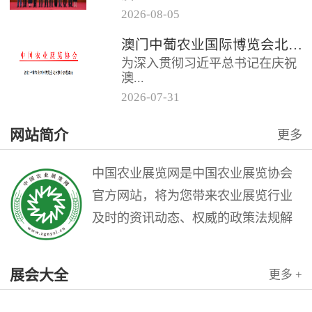
2026
-
08
-
05
门中葡商贸促进协会共同主办的
澳门中葡农业国际博览会北京推介会邀请函
“第二届澳门中葡农业国际博览会
为深入贯彻习近平总书记在庆祝
北京推介会”在全国农业展览馆
澳...
召...
2026
-
07
-
31
门回归祖国25周年大会上的重要
网站简介
更多
讲话精神，充分发挥澳门作为中
国与葡语国家商贸合作服务平台
的优...
中国农业展览网是中国农业展览协会
官方网站，将为您带来农业展览行业
及时的资讯动态、权威的政策法规解
读和理论指导，是广大农业展览从业
人员的业务交流平台。中国农业展览
展会大全
更多 +
网是中国农业展览协会与北京农展国
际传媒公司联袂打造的农业会展行业