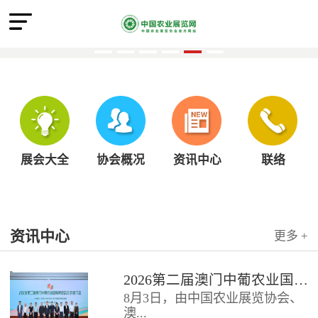
展会大全
协会概况
资讯中心
联络
资讯中心
更多 +
2026第二届澳门中葡农业国际博览会北京推介会圆满召开
8月3日，由中国农业展览协会、
澳...