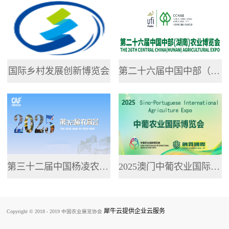
专业网站，提供了...
国际乡村发展创新博览会
第二十六届中国中部（湖南）农业博览会
第三十二届中国杨凌农业高新科技成果博览会
2025澳门中葡农业国际博览会
犀牛云提供企业云服务
Copyright © 2018 - 2019 中国农业展览协会