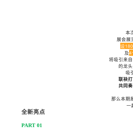
本
展会展
180
设
4
及
将吸引来自
的龙头
吸
联袂打
共同奏
那么本期
一
全新亮点
PART 01