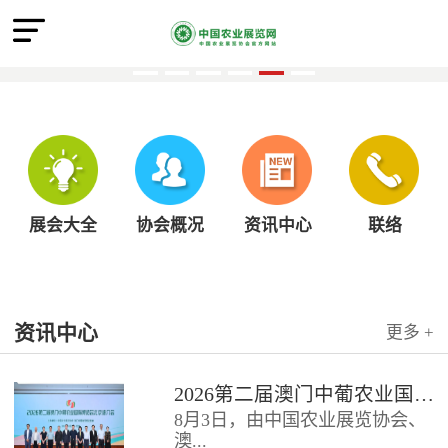
展会大全
协会概况
资讯中心
联络
资讯中心
更多 +
2026第二届澳门中葡农业国际博览会北京推介会圆满召开
8月3日，由中国农业展览协会、
澳...