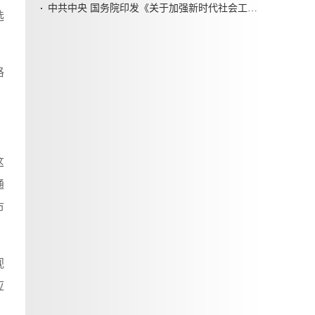
中共中央 国务院印发《关于加强新时代社会工作的意见》
选
格
这
通
市
视
应