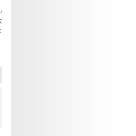
的
权
法
篇