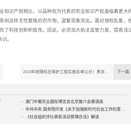
知识产权相比，以品种权为代表的农业知识产权面临着更大
茶树这样无性繁殖的农作物，盗繁现象突出。面对侵权乱象，
伤了科技创新积极性。因此，必须加大执法监管力度，提高违
共识。
2024年地理标志保护工程实施名单公示！黑龙江两项拟入选
下一
开
澳门中葡农业国际博览会北京推介会邀请函
色社会主义社会治理之路》
中共中央 国务院印发《关于加强新时代社会工作的意见》
活动管理办法》
《社会组织评比表彰活动管理办法》解读