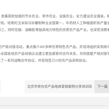
发展高附加值的节水农业、旱作农业、设施农业，全力建设农业强省。
质增效。培育的玉米和马铃薯制种业全国第一，中药材人工种植面积和产量
第三，同时花椒、油橄榄等独具地方特色的优质农产品产业，也深受消费
销对接活动，重点推介400多种甘肃特色农产品，并现场组织采购商
与全国各地农产品经销企业建立更加紧密的合作关系，共同搭建产销对接
了一系列战略合作协议，并现场签订43份农产品采购协议。
北京市举办农产品电商营销案例分享培训班
下一