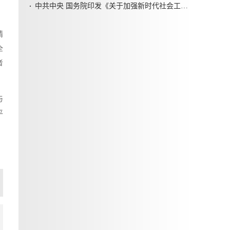
中共中央 国务院印发《关于加强新时代社会工作的意见》
精
全
者
与
平
篇