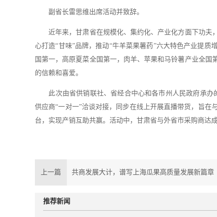
副省长雷思维出席活动并致辞。
近年来，甘肃省在规模化、集约化、产业化方面下功夫，
心打造“甘味”品牌，推动“牛羊菜果薯药”六大特色产业提
国第一，高原夏菜全国第一，肉羊、苹果和马铃薯产业全国
的信赖和喜爱。
此次由省供销联社、省经合中心和各市州人民政府承办的产
供应商“一对一”洽谈对接，同步在线上开展直播带货，旨在
台，实现产销互助共赢。活动中，甘肃省与外省市采购商达成
上一篇
共商发展大计，谱写上海瓜果高质量发展新篇章
推荐新闻