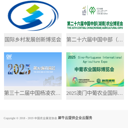
专业网站，提供了...
国际乡村发展创新博览会
第二十六届中国中部（湖南）农业博览会
第三十二届中国杨凌农业高新科技成果博览会
2025澳门中葡农业国际博览会
犀牛云提供企业云服务
Copyright © 2018 - 2019 中国农业展览协会