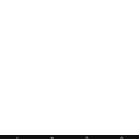
首页
电话
联系
短信