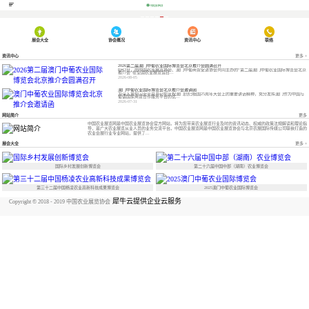
展会大全
协会概况
资讯中心
联络
资讯中心
更多 +
2026第二届澳门中葡农业国际博览会北京推介会圆满召开
8月3日，由中国农业展览协会、澳门中葡商贸促进协会共同主办的“第二届澳门中葡农业国际博览会北京
推介会”在全国农业展览馆召...
2026
-
08
-
05
澳门中葡农业国际博览会北京推介会邀请函
为深入贯彻习近平总书记在庆祝澳门回归祖国25周年大会上的重要讲话精神，充分发挥澳门作为中国与
葡语国家商贸合作服务平台的优...
2026
-
07
-
31
网站简介
更多
中国农业展览网是中国农业展览协会官方网站，将为您带来农业展览行业及时的资讯动态、权威的政策法规解读和理论指
导，是广大农业展览从业人员的业务交流平台。中国农业展览网是中国农业展览协会与北京农展国际传媒公司联袂打造的
农业会展行业专业网站，提供了...
展会大全
更多 +
国际乡村发展创新博览会
第二十六届中国中部（湖南）农业博览会
第三十二届中国杨凌农业高新科技成果博览会
2025澳门中葡农业国际博览会
犀牛云提供企业云服务
Copyright © 2018 - 2019 中国农业展览协会