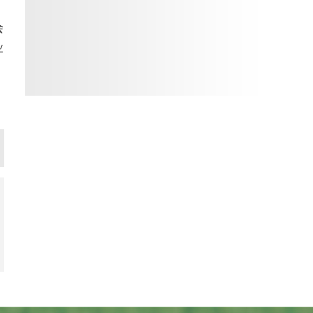
会
业
篇