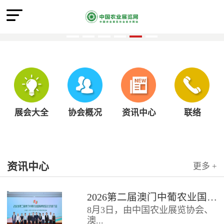
展会大全
协会概况
资讯中心
联络
资讯中心
更多 +
2026第二届澳门中葡农业国际博览会北京推介会圆满召开
8月3日，由中国农业展览协会、
澳...