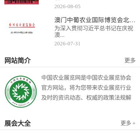
2026
-
08
-
05
门中葡商贸促进协会共同主办的
澳门中葡农业国际博览会北京推介会邀请函
“第二届澳门中葡农业国际博览会
为深入贯彻习近平总书记在庆祝
北京推介会”在全国农业展览馆
澳...
召...
2026
-
07
-
31
门回归祖国25周年大会上的重要
网站简介
更多
讲话精神，充分发挥澳门作为中
国与葡语国家商贸合作服务平台
的优...
中国农业展览网是中国农业展览协会
官方网站，将为您带来农业展览行业
及时的资讯动态、权威的政策法规解
读和理论指导，是广大农业展览从业
人员的业务交流平台。中国农业展览
展会大全
更多 +
网是中国农业展览协会与北京农展国
际传媒公司联袂打造的农业会展行业