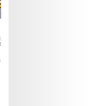
民
显
平