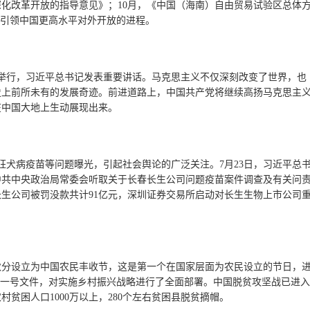
化改革开放的指导意见》；10月，《中国（海南）自由贸易试验区总体
，引领中国更高水平对外开放的进程。
隆重举行，习近平总书记发表重要讲话。马克思主义不仅深刻改变了世界，也
史上前所未有的发展奇迹。前进道路上，中国共产党将继续高扬马克思主
在中国大地上生动展现出来。
狂犬病疫苗等问题曝光，引起社会舆论的广泛关注。7月23日，习近平总
中共中央政治局常委会听取关于长春长生公司问题疫苗案件调查及有关问
生公司被罚没款共计91亿元，深圳证券交易所启动对长生生物上市公司
历秋分设立为中国农民丰收节，这是第一个在国家层面为农民设立的节日，
央一号文件，对实施乡村振兴战略进行了全面部署。中国脱贫攻坚战已进入
村贫困人口1000万以上，280个左右贫困县脱贫摘帽。