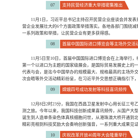
07
支持民营经济重大举措密集推出
11月1日，习近平总书记主持召开民营企业座谈会并发
营企业发展壮大的6个方面政策举措落实。各地各部门围绕减
一系列政策和举措，让民营企业有更多获得感。
08
首届中国国际进口博览会等主场外交活
11月5日至10日，首届中国国际进口博览会在上海举行，
第一个以进口为主题的国家级展会，是国际贸易发展史上的一
代表与会，是迄今中国举办的规模最大、规格最高的主场外交
次会晤等外交活动精彩纷呈，在习近平外交思想正确指引下
09
嫦娥四号成功发射等科技喜讯频传
12月8日2时23分，我国在西昌卫星发射中心用长征三
测之旅。今年以来，我国科技创新成果喜讯频传，从国产大型水
诞生到人造单条染色体真核细胞问世，从港珠澳大桥开通到北
精彩亮相到科技奖励大会奏响创新强音，一系列重大成果见
10
庆祝改革开放40周年大会隆重举行