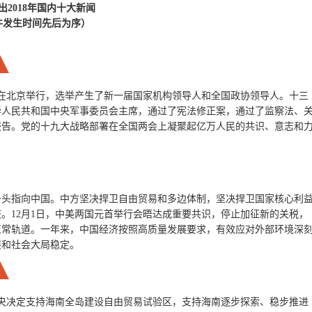
出2018年国内十大新闻
件发生时间先后为序）
在北京举行，选举产生了新一届国家机构领导人和全国政协领导人。十三
华人民共和国中央军事委员会主席，通过了宪法修正案，通过了监察法、
报告。党的十九大战略部署在全国两会上凝聚起亿万人民的共识、意志和
矛头指向中国。中方坚决捍卫自由贸易和多边体制，坚决捍卫国家核心利
。12月1日，中美两国元首举行会晤达成重要共识，停止加征新的关税，
正常轨道。一年来，中国经济按照高质量发展要求，有效应对外部环境深
展和社会大局稳定。
党中央决定支持海南全岛建设自由贸易试验区，支持海南逐步探索、稳步推进