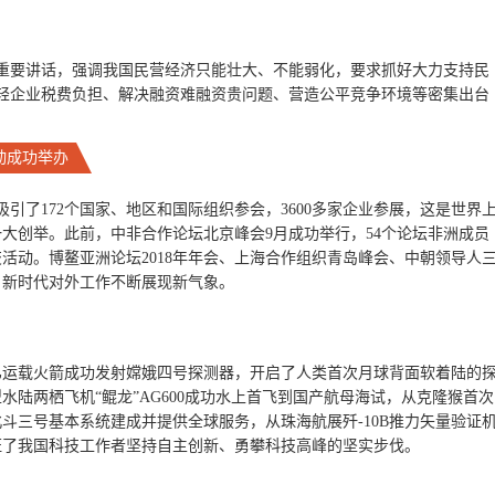
表重要讲话，强调我国民营经济只能壮大、不能弱化，要求抓好大力支持民
轻企业税费负担、解决融资难融资贵问题、营造公平竞争环境等密集出台
动成功举办
吸引了172个国家、地区和国际组织参会，3600多家企业参展，这是世界
大创举。此前，中非合作论坛北京峰会9月成功举行，54个论坛非洲成员
活动。博鳌亚洲论坛2018年年会、上海合作组织青岛峰会、中朝领导人
，新时代对外工作不断展现新气象。
号乙运载火箭成功发射嫦娥四号探测器，开启了人类首次月球背面软着陆的
陆两栖飞机“鲲龙”AG600成功水上首飞到国产航母海试，从克隆猴首次
斗三号基本系统建成并提供全球服务，从珠海航展歼-10B推力矢量验证
证了我国科技工作者坚持自主创新、勇攀科技高峰的坚实步伐。