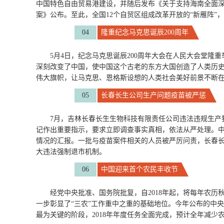
中国特色自由贸易港建设，并随后发布《关于支持海南全面深
案》公布。至此，全国12个自贸区组成改革开放的“新雁阵”
04
隆重纪念马克思诞辰200周年
5月4日，纪念马克思诞辰200周年大会在人民大会堂
深刻改变了中国，使中国这个古老的东方大国创造了人类历
伟大旗帜，让马克思、恩格斯设想的人类社会美好前景不断
05
长春长生公司生产问题疫苗被严惩
7月，吉林长春长生生物科技有限责任公司违法违规生产
记作出重要指示，要求立即调查事实真相，依法从严处理。
情况的汇报。一批与疫苗案件相关的人员被严厉问责，长春长
大违法强制退市机制。
06
中国迎来首个农民丰收节
经党中央批准、国务院批复，自2018年起，将每年农
一步彰显了“三农”工作重中之重的基础地位。今年公布的中
最为关键的阶段，2018年年度任务全面完成，预计全年减少农