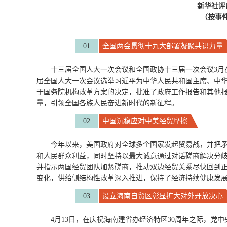
新华社评
（按事
01
全国两会贯彻十九大部署凝聚共识力量
十三届全国人大一次会议和全国政协十三届一次会议3月
届全国人大一次会议选举习近平为中华人民共和国主席、中
于国务院机构改革方案的决定，批准了政府工作报告和其他
量，引领全国各族人民奋进新时代的新征程。
02
中国沉稳应对中美经贸摩擦
今年以来，美国政府对全球多个国家发起贸易战，并把
和人民群众利益，同时坚持以最大诚意通过对话磋商解决分歧
并指示两国经贸团队加紧磋商，推动双边经贸关系尽快回到
变化，供给侧结构性改革深入推进，保持了经济持续健康发
03
设立海南自贸区彰显扩大对外开放决心
4月13日，在庆祝海南建省办经济特区30周年之际，