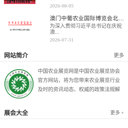
2026
-
08
-
05
门中葡商贸促进协会共同主办的
澳门中葡农业国际博览会北京推介会邀请函
“第二届澳门中葡农业国际博览会
为深入贯彻习近平总书记在庆祝
北京推介会”在全国农业展览馆
澳...
召...
2026
-
07
-
31
门回归祖国25周年大会上的重要
网站简介
更多
讲话精神，充分发挥澳门作为中
国与葡语国家商贸合作服务平台
的优...
中国农业展览网是中国农业展览协会
官方网站，将为您带来农业展览行业
及时的资讯动态、权威的政策法规解
读和理论指导，是广大农业展览从业
人员的业务交流平台。中国农业展览
展会大全
更多 +
网是中国农业展览协会与北京农展国
际传媒公司联袂打造的农业会展行业