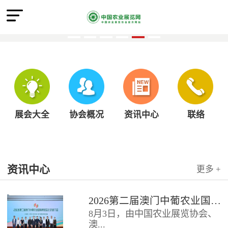
展会大全
协会概况
资讯中心
联络
资讯中心
更多 +
2026第二届澳门中葡农业国际博览会北京推介会圆满召开
8月3日，由中国农业展览协会、
澳...