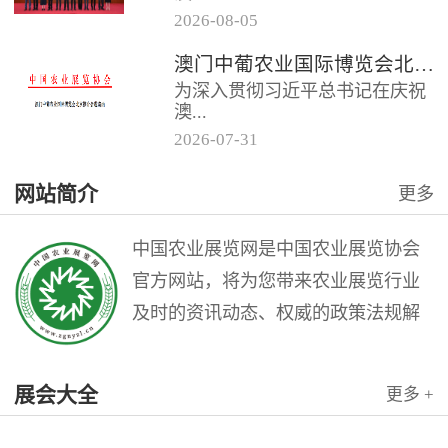
2026
-
08
-
05
门中葡商贸促进协会共同主办的
澳门中葡农业国际博览会北京推介会邀请函
“第二届澳门中葡农业国际博览会
为深入贯彻习近平总书记在庆祝
北京推介会”在全国农业展览馆
澳...
召...
2026
-
07
-
31
门回归祖国25周年大会上的重要
网站简介
更多
讲话精神，充分发挥澳门作为中
国与葡语国家商贸合作服务平台
的优...
中国农业展览网是中国农业展览协会
官方网站，将为您带来农业展览行业
及时的资讯动态、权威的政策法规解
读和理论指导，是广大农业展览从业
人员的业务交流平台。中国农业展览
展会大全
更多 +
网是中国农业展览协会与北京农展国
际传媒公司联袂打造的农业会展行业