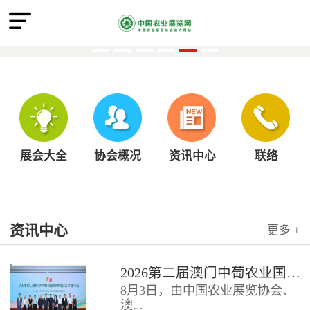
展会大全
协会概况
资讯中心
联络
资讯中心
更多 +
2026第二届澳门中葡农业国际博览会北京推介会圆满召开
8月3日，由中国农业展览协会、
澳...