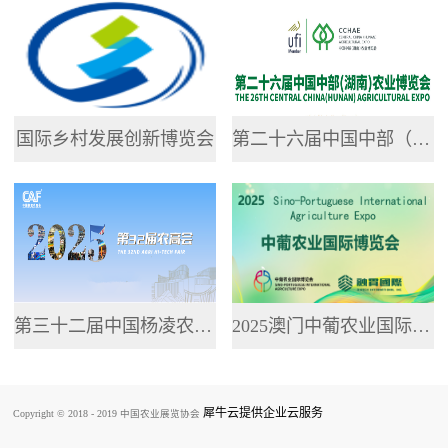
专业网站，提供了...
国际乡村发展创新博览会
第二十六届中国中部（湖南）农业博览会
第三十二届中国杨凌农业高新科技成果博览会
2025澳门中葡农业国际博览会
犀牛云提供企业云服务
Copyright © 2018 - 2019 中国农业展览协会