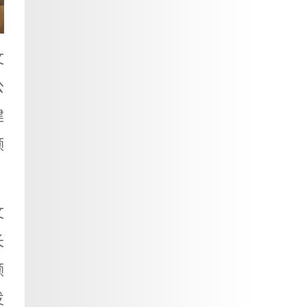
文
公
建
领
文
长
领
发