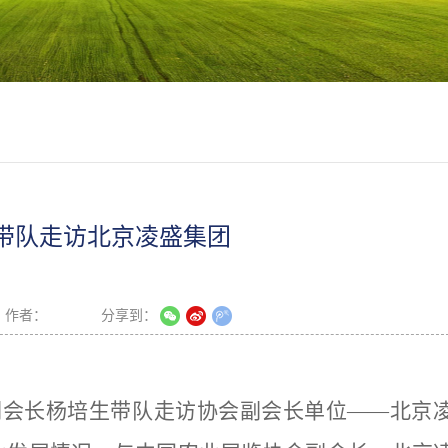
带队走访北京凌盛集团
作者：
分享到：
副
会长
杨培生带
队
走访协会副会长单位
——北京