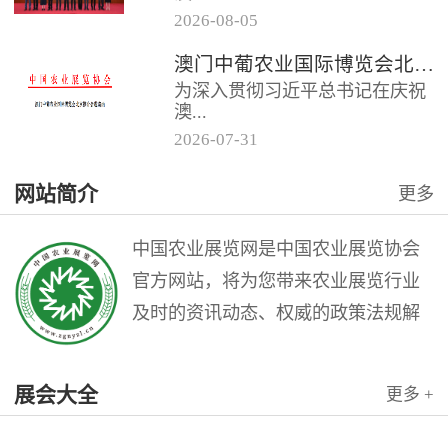
2026
-
08
-
05
门中葡商贸促进协会共同主办的
澳门中葡农业国际博览会北京推介会邀请函
“第二届澳门中葡农业国际博览会
为深入贯彻习近平总书记在庆祝
北京推介会”在全国农业展览馆
澳...
召...
2026
-
07
-
31
门回归祖国25周年大会上的重要
网站简介
更多
讲话精神，充分发挥澳门作为中
国与葡语国家商贸合作服务平台
的优...
中国农业展览网是中国农业展览协会
官方网站，将为您带来农业展览行业
及时的资讯动态、权威的政策法规解
读和理论指导，是广大农业展览从业
人员的业务交流平台。中国农业展览
展会大全
更多 +
网是中国农业展览协会与北京农展国
际传媒公司联袂打造的农业会展行业