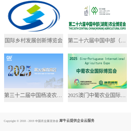
专业网站，提供了...
国际乡村发展创新博览会
第二十六届中国中部（湖南）农业博览会
第三十二届中国杨凌农业高新科技成果博览会
2025澳门中葡农业国际博览会
犀牛云提供企业云服务
Copyright © 2018 - 2019 中国农业展览协会