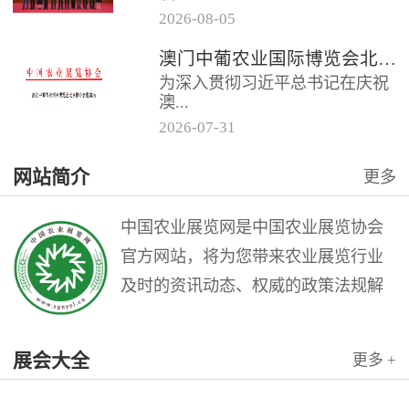
2026
-
08
-
05
门中葡商贸促进协会共同主办的
澳门中葡农业国际博览会北京推介会邀请函
“第二届澳门中葡农业国际博览会
为深入贯彻习近平总书记在庆祝
北京推介会”在全国农业展览馆
澳...
召...
2026
-
07
-
31
门回归祖国25周年大会上的重要
网站简介
更多
讲话精神，充分发挥澳门作为中
国与葡语国家商贸合作服务平台
的优...
中国农业展览网是中国农业展览协会
官方网站，将为您带来农业展览行业
及时的资讯动态、权威的政策法规解
读和理论指导，是广大农业展览从业
人员的业务交流平台。中国农业展览
展会大全
更多 +
网是中国农业展览协会与北京农展国
际传媒公司联袂打造的农业会展行业