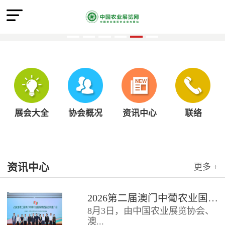
展会大全
协会概况
资讯中心
联络
资讯中心
更多 +
2026第二届澳门中葡农业国际博览会北京推介会圆满召开
8月3日，由中国农业展览协会、
澳...