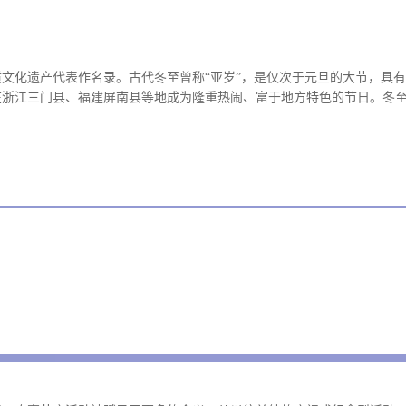
物质文化遗产代表作名录。古代冬至曾称“亚岁”，是仅次于元旦的大节，具有
在浙江三门县、福建屏南县等地成为隆重热闹、富于地方特色的节日。冬