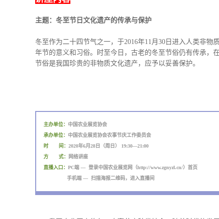
主题：冬至节日文化遗产的传承与保护
冬至作为二十四节气之一，于2016年11月30日进入人类非
年节的意义和习俗。时至今日，古老的冬至节俗仍有传承，
节俗是我国珍贵的非物质文化遗产，应予以妥善保护。
主办单位：
中国农业展览协会
承办单位：
中国农业展览协会农事节庆工作委员会
时 间：
2020年6月28日（周日） 19:30—21:00
方 式：
网络讲座
直播入口：
PC端 — 登录
中国农业展览网（http://www.zgnyzl.cn/）首页
手机端 — 扫描海报二维码，进入直播间