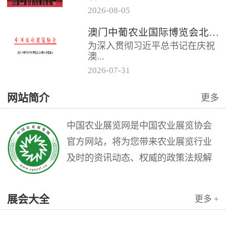
2026
-
08
-
05
门中葡商贸促进协会共同主办的
澳门中葡农业国际博览会北京推介会邀请函
“第二届澳门中葡农业国际博览会
为深入贯彻习近平总书记在庆祝
北京推介会”在全国农业展览馆
澳...
召...
2026
-
07
-
31
门回归祖国25周年大会上的重要
网站简介
更多
讲话精神，充分发挥澳门作为中
国与葡语国家商贸合作服务平台
的优...
中国农业展览网是中国农业展览协会
官方网站，将为您带来农业展览行业
及时的资讯动态、权威的政策法规解
读和理论指导，是广大农业展览从业
人员的业务交流平台。中国农业展览
展会大全
更多 +
网是中国农业展览协会与北京农展国
际传媒公司联袂打造的农业会展行业