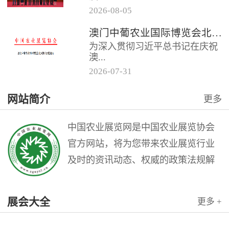
2026
-
08
-
05
门中葡商贸促进协会共同主办的
澳门中葡农业国际博览会北京推介会邀请函
“第二届澳门中葡农业国际博览会
为深入贯彻习近平总书记在庆祝
北京推介会”在全国农业展览馆
澳...
召...
2026
-
07
-
31
门回归祖国25周年大会上的重要
网站简介
更多
讲话精神，充分发挥澳门作为中
国与葡语国家商贸合作服务平台
的优...
中国农业展览网是中国农业展览协会
官方网站，将为您带来农业展览行业
及时的资讯动态、权威的政策法规解
读和理论指导，是广大农业展览从业
人员的业务交流平台。中国农业展览
展会大全
更多 +
网是中国农业展览协会与北京农展国
际传媒公司联袂打造的农业会展行业