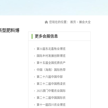
您现在的位置：
首页
>
展会大全
方新型肥料博
更多会展信息
第31届东北畜牧业博览
会
国际乡村发展创新博览
会
第十五届全国优质农产
品展销周
中国（海南）国际热带
农产品冬季交易会
第二十六届中国中部
（湖南）农业博览会
第三十二届中国杨凌农
业高新科技成果博览会
2025澳门中葡农业国际
博览会
第二十二届中国国际农
产品交易会
第十一届四川农业博览