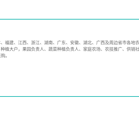
本、福建、江西、浙江、湖南、广东、安徽、湖北、广西及周边省市各地
、种植大户，果园负责人、蔬菜种植负责人、家庭农场、农技推广、供销
采购。