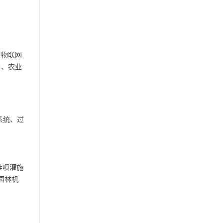
业物联网
养、农业
系统、过
挂喷灌施
园林机