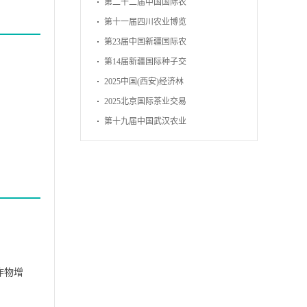
博览会
第二十二届中国国际农
产品交易会
第十一届四川农业博览
会
第23届中国新疆国际农
业博览会
第14届新疆国际种子交
易会
2025中国(西安)经济林
暨林下经济产业博览会
2025北京国际茶业交易
博览会
第十九届中国武汉农业
博览会
作物增