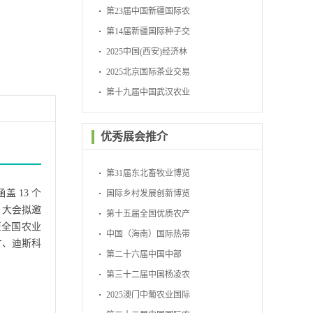
会
第23届中国新疆国际农
业博览会
第14届新疆国际种子交
易会
2025中国(西安)经济林
暨林下经济产业博览会
2025北京国际茶业交易
博览会
第十九届中国武汉农业
博览会
优秀展会推介
第31届东北畜牧业博览
涵盖
13 个
会
国际乡村发展创新博览
。大会拟邀
会
第十五届全国优质农产
至全国农业
品展销周
中国（海南）国际热带
才、迪斯科
农产品冬季交易会
第二十六届中国中部
（湖南）农业博览会
第三十二届中国杨凌农
业高新科技成果博览会
2025澳门中葡农业国际