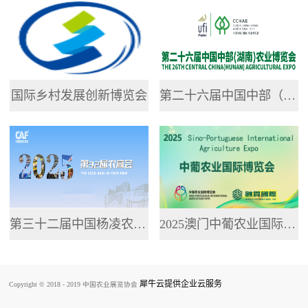
专业网站，提供了...
国际乡村发展创新博览会
第二十六届中国中部（湖南）农业博览会
第三十二届中国杨凌农业高新科技成果博览会
2025澳门中葡农业国际博览会
犀牛云提供企业云服务
Copyright © 2018 - 2019 中国农业展览协会