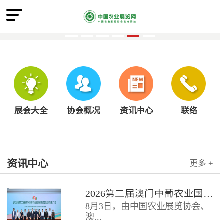
展会大全
协会概况
资讯中心
联络
资讯中心
更多 +
2026第二届澳门中葡农业国际博览会北京推介会圆满召开
8月3日，由中国农业展览协会、
澳...