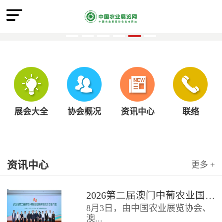
展会大全
协会概况
资讯中心
联络
资讯中心
更多 +
2026第二届澳门中葡农业国际博览会北京推介会圆满召开
8月3日，由中国农业展览协会、
澳...