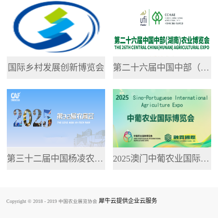
专业网站，提供了...
国际乡村发展创新博览会
第二十六届中国中部（湖南）农业博览会
第三十二届中国杨凌农业高新科技成果博览会
2025澳门中葡农业国际博览会
犀牛云提供企业云服务
Copyright © 2018 - 2019 中国农业展览协会