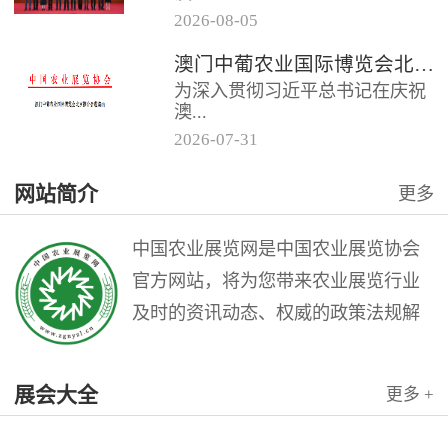
2026
-
08
-
05
门中葡商贸促进协会共同主办的
澳门中葡农业国际博览会北京推介会邀请函
“第二届澳门中葡农业国际博览会
为深入贯彻习近平总书记在庆祝
北京推介会”在全国农业展览馆
澳...
召...
2026
-
07
-
31
门回归祖国25周年大会上的重要
网站简介
更多
讲话精神，充分发挥澳门作为中
国与葡语国家商贸合作服务平台
的优...
中国农业展览网是中国农业展览协会
官方网站，将为您带来农业展览行业
及时的资讯动态、权威的政策法规解
读和理论指导，是广大农业展览从业
人员的业务交流平台。中国农业展览
展会大全
更多 +
网是中国农业展览协会与北京农展国
际传媒公司联袂打造的农业会展行业