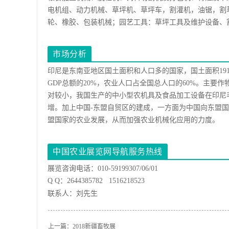
电机组、动力机械、草坪机、草坪车，割灌机，油锯，割
轮、橡胶、包装机械；园艺工具：草坪工具及维护设备、
市场分析
印尼是东南亚地区国土面积和人口多的国家，国土面积19
GDP总额的20%，农业人口占全国总人口的60%。主
对较小，我国生产的中小型农机具及食品加工设备在印尼
增。加上中国-东盟自贸区的建成，一方面为中国向东盟
盟国家的农业发展，从而加强农业机械化应用的力度。
中国农业展览网导航服务热线
展览咨询电话：010-59199307/06/01
Q Q：2644385782 1516218523
联系人：刘先生
上一篇：
2018新疆畜牧展