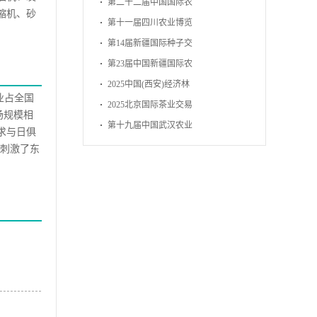
博览会
第二十二届中国国际农
缩机、砂
产品交易会
第十一届四川农业博览
会
第14届新疆国际种子交
易会
第23届中国新疆国际农
业博览会
2025中国(西安)经济林
业占全国
暨林下经济产业博览会
2025北京国际茶业交易
场规模相
博览会
第十九届中国武汉农业
求与日俱
博览会
，刺激了东