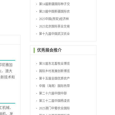
会
第14届新疆国际种子交
易会
第23届中国新疆国际农
业博览会
2025中国(西安)经济林
暨林下经济产业博览会
2025北京国际茶业交易
博览会
第十九届中国武汉农业
博览会
优秀展会推介
第31届东北畜牧业博览
在印尼雅加
大、澳大
会
国际乡村发展创新博览
最新技术和
会
第十五届全国优质农产
品展销周
中国（海南）国际热带
农产品冬季交易会
第二十六届中国中部
（湖南）农业博览会
第三十二届中国杨凌农
工机械、
业高新科技成果博览会
2025澳门中葡农业国际
油机、发