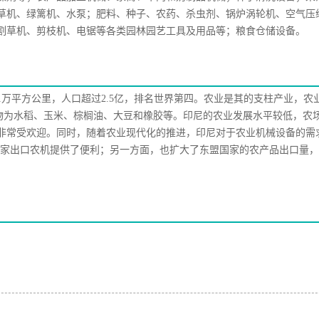
草机、绿篱机、水泵；肥料、种子、农药、杀虫剂、锅炉涡轮机、空气压
割草机、剪枝机、电锯等各类园林园艺工具及用品等；粮食仓储设备。
1万平方公里，人口超过2.5亿，排名世界第四。农业是其的支柱产业，农
要作物为水稻、玉米、棕榈油、大豆和橡胶等。印尼的农业发展水平较低，农
非常受欢迎。同时，随着农业现代化的推进，印尼对于农业机械设备的需
国家出口农机提供了便利；另一方面，也扩大了东盟国家的农产品出口量