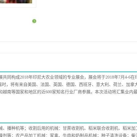
展共同构成2018年印尼大农业领域的专业展会，展会将于2018年7月4-6
办,届时，将有来自美国、法国、英国、德国、西班牙、意大利、荷兰、加拿
和越南等国家和地区的近600家知名行业厂商参展。本次活动将汇集业内
械、播种机等；收割后用的机械：甘蔗收割机、稻米联合收割机、稻米加
燥剂等；农产品加工机械：家禽、牛肉和奶制品机械；种子清洗设备；柴