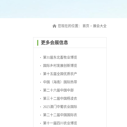
您现在的位置：
首页
>
展会大全
更多会展信息
第31届东北畜牧业博览
会
国际乡村发展创新博览
会
第十五届全国优质农产
品展销周
中国（海南）国际热带
农产品冬季交易会
第二十六届中国中部
（湖南）农业博览会
第三十二届中国杨凌农
业高新科技成果博览会
2025澳门中葡农业国际
博览会
第二十二届中国国际农
产品交易会
第十一届四川农业博览